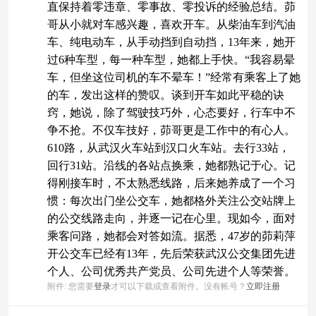
直保持着零违章、零事故、零投诉的经验总结。茆
哥从小就对车感兴趣，喜欢开车。从柴油车到汽油
车、纯电动车，从手动挡到自动挡，13年来，她开
过6种车型，每一种车型，她都上手快。“我容易晕
车，但坐这位司机的车不晕车！”经常有乘客上了她
的车，发出这样的赞叹。谈到开车如此平稳的诀
窍，她说，除了驾驶技巧外，心态要好，行车中不
争不抢。不仅车技好，茆哥更是工作中的有心人。
610路，从武汉火车站到汉口火车站。去行33站，
回行31站。沿线的各站点换乘，她都熟记于心。记
得刚接车时，不太熟悉线路，后来她养成了一个习
惯：每次出门坐公交车，她都格外关注公交站牌上
的公交线路走向，并逐一记在心里。现如今，面对
乘客问路，她都会对答如流。据悉，47岁的茆莉萍
开公交车已经有13年，先后荣获武汉公交集团先进
个人、公司优秀共产党员、公司先进个人等荣誉。
附件:
您需要
登录
才可以下载或查看附件。没有帐号？
立即注册