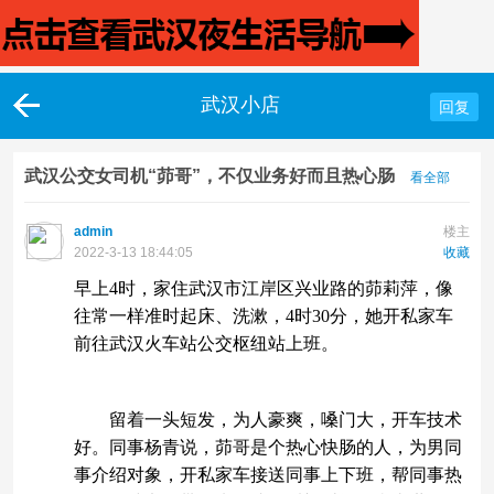
武汉小店
回复
武汉公交女司机“茆哥”，不仅业务好而且热心肠
看全部
admin
楼主
2022-3-13 18:44:05
收藏
早上4时，家住武汉市江岸区兴业路的茆莉萍，像
往常一样准时起床、洗漱，4时30分，她开私家车
前往武汉火车站公交枢纽站上班。
留着一头短发，为人豪爽，嗓门大，开车技术
好。同事杨青说，茆哥是个热心快肠的人，为男同
事介绍对象，开私家车接送同事上下班，帮同事热