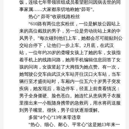
饭，连续七年带领班组成员看望慰问因病去世的同
事家属……大家都亲切地称她“茆哥”。
热心“ 茆哥”收获线路粉丝
“610路有两位忠实粉丝，一位是解放公园站上
来的高位截肢的男子，另一位是劳动街站上来的中
风男子。”每次碰到他们上车，她都会尽可能贴到公
交站台停下，让他们一步上车。2月底，在武汉
站，一位年约20岁的聋哑女孩上了她的车，女孩指
着手机上的线路问路，她用手机编辑信息回答了女
孩的问询，女孩竖起了大拇指为她点赞。有一次，
她驾驶公交车由武汉火车站开往汉口火车站，当车
辆行至才盛街站时，车厢内一位五六十岁男子突发
疾病，她发现后，靠边停车，径直上前查看情况：
男子全身僵硬、脸色苍白。她连忙从患病男子衣服
里搜出来一小瓶随身携带的急救药，用水将药送服
到男子嘴里。很快，男子症状逐渐缓解。
多留“4个心”13年来零违章
“热心、细心、耐心、平常心”这是她13年来一