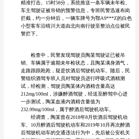
精准打击。15时58分，系统推送一条车辆未年检、
车主驾驶证被吊销的预警信息，专班民警迅速布岗
拦截，约一分钟后，一辆车牌号为鄂A9***Z的白色
小型客车沿晴川大道由北向南行驶至整治点位被民
警拦下。
检查中，民警发现驾驶员陶某驾驶证已被吊
销、车辆属于逾期未年检状态，且陶某满身酒气，
走路踉踉跄跄，疑是饮酒后驾驶机动车。随后，民
警组织酒驾专班人员对驾驶员进行呼吸式酒精测
试，经检测，驾驶员陶某体内酒精含量高达
212mg/100ml，涉嫌醉酒驾驶，经送至醉驾中心进
一步测试，陶某血液内酒精含量值为
232.99mg/100ml，属于醉酒后驾驶机动车。
经调查，陶某曾在2018年8月饮酒后驾驶机动
车、10月醉酒后驾驶机动车和2019年10月再次醉酒
后驾驶机动车的交通违法行为中，先后被公安机关