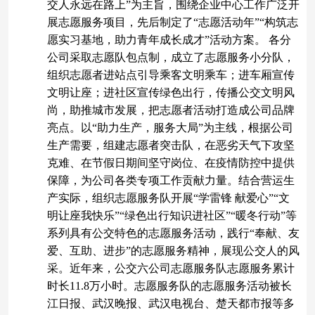
交人永远在路上”为主旨，围绕企业中心工作广泛开
展志愿服务项目，先后制定了“志愿活动年”“构筑志
愿实习基地，助力青年成长成才”活动方案。 各分
公司采取志愿队包点制，成立了志愿服务小分队，
组织志愿者进站点引导乘客文明乘车；进车厢宣传
文明让座；进社区宣传绿色出行，传播公交文明风
尚，助推城市发展，把志愿者活动打造成公司品牌
亮点。以“助力生产，服务大局”为主线，根据公司
生产需要，组建志愿者突击队，在恶劣天气下攻坚
克难、在节假日期间坚守岗位、在疫情防控中提供
保障，为公司各类专项工作贡献力量。结合营运生
产实际，组织志愿服务队开展“学雷锋 献爱心”“文
明让座我快乐”“绿色出行知识进社区”“暖冬行动”等
系列具有公交特色的志愿服务活动，践行“奉献、友
爱、互助、进步”的志愿服务精神，展现公交人的风
采。近年来，公交六公司志愿服务队志愿服务累计
时长11.8万小时。志愿服务队的志愿服务活动被长
江日报、武汉晚报、武汉电视台、楚天都市报等多