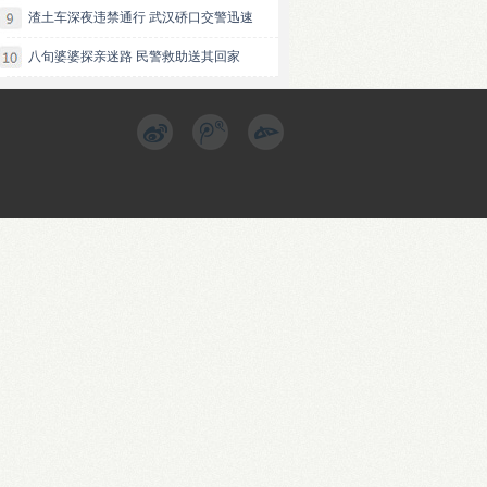
渣土车深夜违禁通行 武汉硚口交警迅速
八旬婆婆探亲迷路 民警救助送其回家