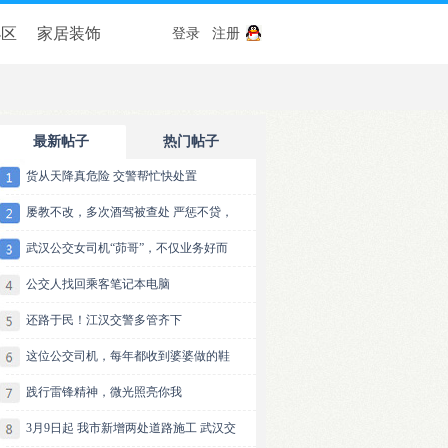
小区
家居装饰
登录
注册
最新帖子
热门帖子
货从天降真危险 交警帮忙快处置
屡教不改，多次酒驾被查处 严惩不贷，
武汉公交女司机“茆哥”，不仅业务好而
公交人找回乘客笔记本电脑
还路于民！江汉交警多管齐下
这位公交司机，每年都收到婆婆做的鞋
践行雷锋精神，微光照亮你我
3月9日起 我市新增两处道路施工 武汉交