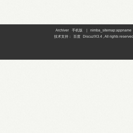
Archiver
手机版
|
nimba_sitemap:appname
技术支持：
百度
Discuz!X3.4 , All rights reserved